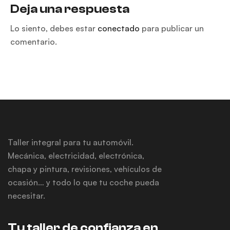
relacionan
Deja una respuesta
Lo siento, debes estar
conectado
para publicar un
comentario.
Taller integral para tu automóvil.
Mecánica, electricidad, electrónica,
chapa y pintura, revisiones, vehículos de
ocasión… y todo lo que tu coche pueda
necesitar.
Tu taller de confianza en