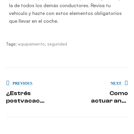
la de todos los demás conductores. Revisa tu
vehículo y hazte con estos elementos obligatorios
que llevar en el coche.
Tags:
equipamiento
,
seguridad
PREVIOUS
NEXT
¿Estrés
Como
postvacacio
actuar ante
nal y
una avería
conducción
del coche
? Descubre
cómo se