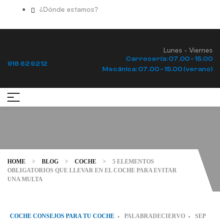
¿Dónde estamos?
Lunes - Viernes
Llámanos
Carrocería: 07.00 - 15.00
916 62 92 12
Mecánica: 07.00 - 15.00 (verano)
HOME
>
BLOG
>
COCHE
>
5 ELEMENTOS
OBLIGATORIOS QUE LLEVAR EN EL COCHE PARA EVITAR
UNA MULTA
COCHE
CONSEJOS PARA TU COCHE
PALABRADECIERVO
SEP