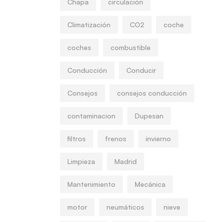
Chapa
circulación
Climatización
CO2
coche
coches
combustible
Conducción
Conducir
Consejos
consejos conducción
contaminacion
Dupesan
filtros
frenos
invierno
Limpieza
Madrid
Mantenimiento
Mecánica
motor
neumáticos
nieve