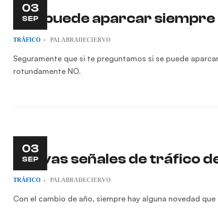
03
¿Se puede aparcar siempre e
SEP
TRÁFICO
PALABRADECIERVO
Seguramente que si te preguntamos si se puede aparcar e
rotundamente NO.
03
Nuevas señales de tráfico d
SEP
TRÁFICO
PALABRADECIERVO
Con el cambio de año, siempre hay alguna novedad que afe