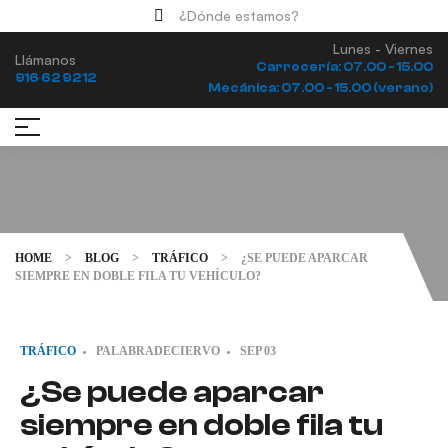
¿Dónde estamos?
Lunes - Viernes
Llámanos
Carrocería: 07.00 - 15.00
916 62 92 12
Mecánica: 07.00 - 15.00 (verano)
HOME
>
BLOG
>
TRÁFICO
>
¿SE PUEDE APARCAR
SIEMPRE EN DOBLE FILA TU VEHÍCULO?
TRÁFICO
PALABRADECIERVO
SEP
03
¿Se puede aparcar
siempre en doble fila tu