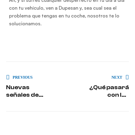
Ah, y si sufres cualquier desperfecto en tu día a día
con tu vehículo, ven a Dupesan y, sea cual sea el
problema que tengas en tu coche, nosotros te lo
solucionamos.
PREVIOUS
NEXT
Nuevas
¿Qué pasará
señales de
con los
tráfico de la
coches de
DGT para
gasolina y
2023
diésel en
2035?