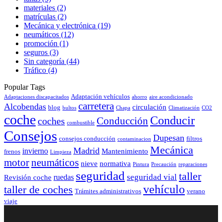
materiales
(2)
matrículas
(2)
Mecánica y electrónica
(19)
neumáticos
(12)
promoción
(1)
seguros
(3)
Sin categoría
(44)
Tráfico
(4)
Popular Tags
Adaptación vehículos
Adaptaciones discapacitados
ahorro
aire acondicionado
carretera
Alcobendas
circulación
blog
bultos
Chapa
Climatización
CO2
coche
Conducir
coches
Conducción
combustible
Consejos
Dupesan
consejos conducción
filtros
contaminacion
Mecánica
Madrid
invierno
Mantenimiento
frenos
Limpieza
neumáticos
motor
nieve
normativa
Pintura
Precaución
reparaciones
seguridad
taller
seguridad vial
ruedas
Revisión coche
vehículo
taller de coches
Trámites administrativos
verano
viaje