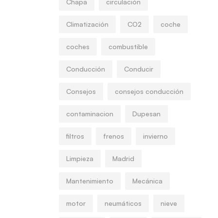
Chapa
circulación
Climatización
CO2
coche
coches
combustible
Conducción
Conducir
Consejos
consejos conducción
contaminacion
Dupesan
filtros
frenos
invierno
Limpieza
Madrid
Mantenimiento
Mecánica
motor
neumáticos
nieve