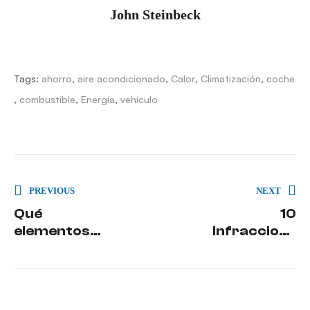
John Steinbeck
Tags:
ahorro
,
aire acondicionado
,
Calor
,
Climatización
,
coche
,
combustible
,
Energía
,
vehículo
PREVIOUS
NEXT
Qué
10
elementos
Infraccione
de tu
s típicas del
vehículo
verano por
revisar
las que te
antes de
pueden