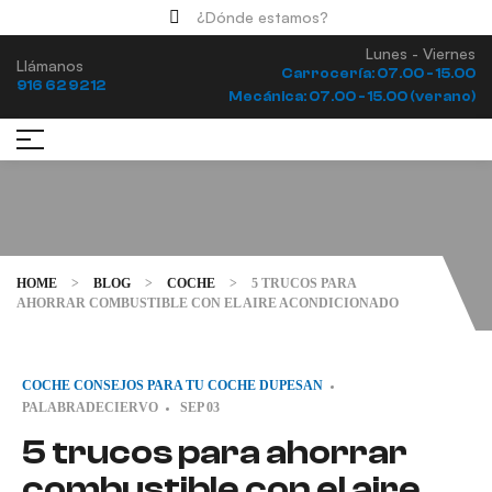
¿Dónde estamos?
Lunes - Viernes
Llámanos
Carrocería: 07.00 - 15.00
916 62 92 12
Mecánica: 07.00 - 15.00 (verano)
HOME
>
BLOG
>
COCHE
>
5 TRUCOS PARA
AHORRAR COMBUSTIBLE CON EL AIRE ACONDICIONADO
COCHE
CONSEJOS PARA TU COCHE
DUPESAN
PALABRADECIERVO
SEP
03
5 trucos para ahorrar
combustible con el aire