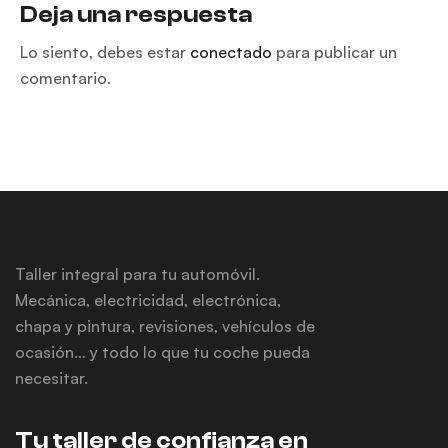
salir de viaje
multar
Deja una respuesta
Lo siento, debes estar
conectado
para publicar un
comentario.
Taller integral para tu automóvil.
Mecánica, electricidad, electrónica,
chapa y pintura, revisiones, vehículos de
ocasión… y todo lo que tu coche pueda
necesitar.
Tu taller de confianza en