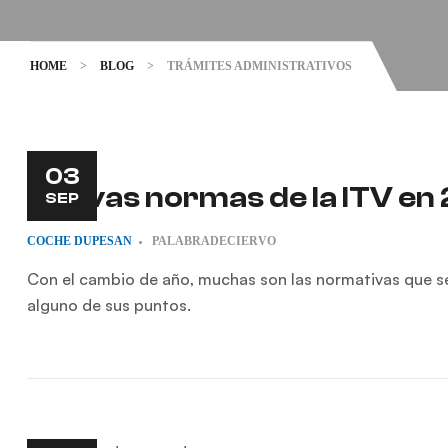
HOME
>
BLOG
>
TRÁMITES ADMINISTRATIVOS
03
Nuevas normas de la ITV en
SEP
COCHE
DUPESAN
PALABRADECIERVO
Con el cambio de año, muchas son las normativas que s
alguno de sus puntos.