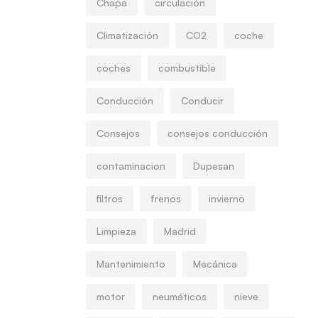
Chapa
circulación
Climatización
CO2
coche
coches
combustible
Conducción
Conducir
Consejos
consejos conducción
contaminacion
Dupesan
filtros
frenos
invierno
Limpieza
Madrid
Mantenimiento
Mecánica
motor
neumáticos
nieve