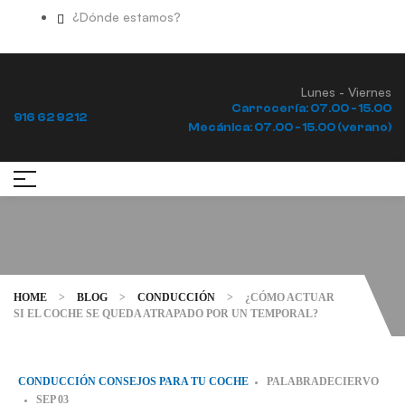
¿Dónde estamos?
Lunes - Viernes
Llámanos
Carrocería: 07.00 - 15.00
916 62 92 12
Mecánica: 07.00 - 15.00 (verano)
HOME
>
BLOG
>
CONDUCCIÓN
>
¿CÓMO ACTUAR
SI EL COCHE SE QUEDA ATRAPADO POR UN TEMPORAL?
CONDUCCIÓN
CONSEJOS PARA TU COCHE
PALABRADECIERVO
SEP
03