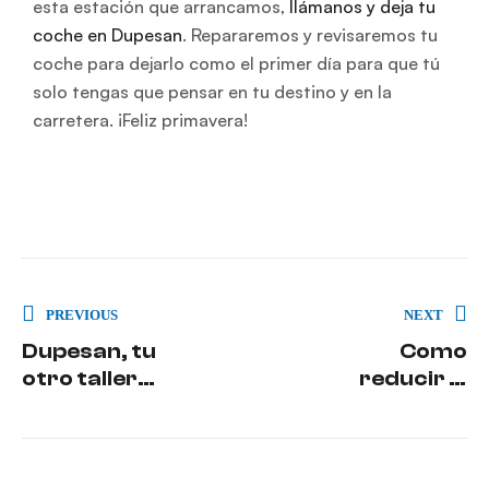
esta estación que arrancamos,
llámanos y deja tu
coche en Dupesan
. Repararemos y revisaremos tu
coche para dejarlo como el primer día para que tú
solo tengas que pensar en tu destino y en la
carretera. ¡Feliz primavera!
PREVIOUS
NEXT
Dupesan, tu
Como
otro taller
reducir el
oficial para
desgaste de
reparar tu
los
vehículo.
neumáticos
del vehículo