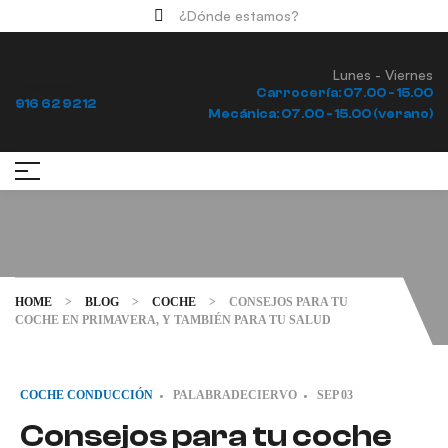
¿Dónde estamos?
Lunes - Viernes
Llámanos
Carrocería: 07.00 - 15.00
916 62 92 12
Mecánica: 07.00 - 15.00 (verano)
HOME
>
BLOG
>
COCHE
>
CONSEJOS PARA TU
COCHE EN PRIMAVERA, Y TAMBIÉN PARA TU SALUD
COCHE
CONDUCCIÓN
PALABRADECIERVO
SEP
03
Consejos para tu coche