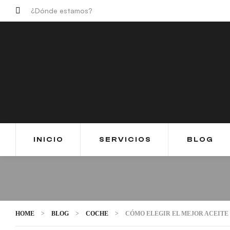
¿Dónde estamos?
INICIO
SERVICIOS
BLOG
HOME
>
BLOG
>
COCHE
>
CÓMO ELEGIR EL MEJOR ACEITE