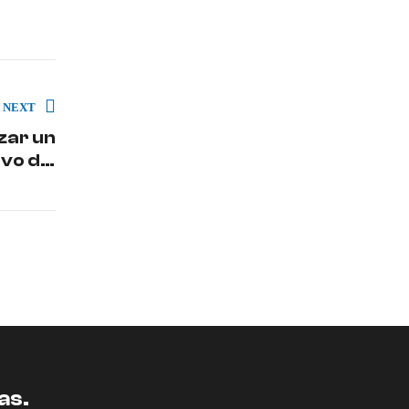
NEXT
zar un
vo del
Coche
as.