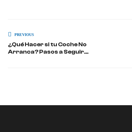
PREVIOUS
¿Qué Hacer si tu Coche No
Arranca? Pasos a Seguir
Antes de Llamar a la Grúa