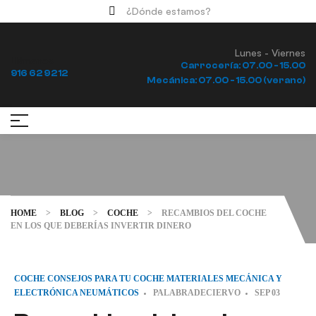
¿Dónde estamos?
Lunes - Viernes
Llámanos
Carrocería: 07.00 - 15.00
916 62 92 12
Mecánica: 07.00 - 15.00 (verano)
HOME
>
BLOG
>
COCHE
>
RECAMBIOS DEL COCHE
EN LOS QUE DEBERÍAS INVERTIR DINERO
COCHE
CONSEJOS PARA TU COCHE
MATERIALES
MECÁNICA Y
ELECTRÓNICA
NEUMÁTICOS
PALABRADECIERVO
SEP
03