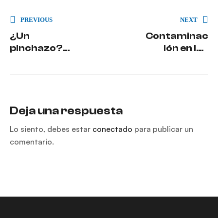
PREVIOUS
NEXT
¿Un
Contaminac
pinchazo?
ión en los
Soluciónalo
coches:
en 5 pasos y
cómo
continúa tu
reducirla
viaje
Deja una respuesta
Lo siento, debes estar
conectado
para publicar un
comentario.