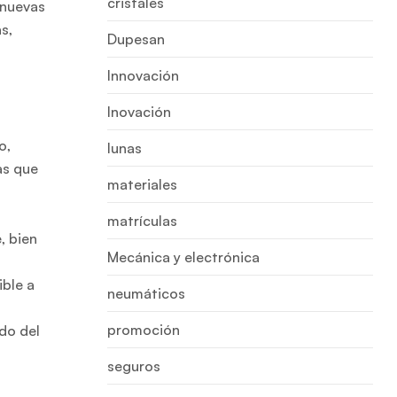
cristales
 nuevas
s,
Dupesan
Innovación
Inovación
o,
lunas
as que
materiales
matrículas
, bien
Mecánica y electrónica
ible a
neumáticos
a
promoción
do del
seguros