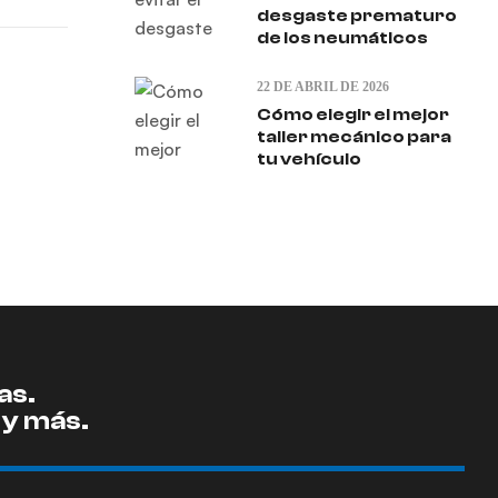
desgaste prematuro
de los neumáticos
22 DE ABRIL DE 2026
Cómo elegir el mejor
taller mecánico para
tu vehículo
as.
 y más.