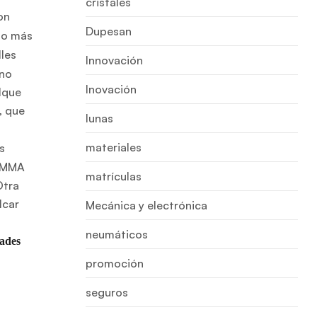
cristales
on
Dupesan
nto más
les
Innovación
 no
Inovación
lque
, que
lunas
materiales
s
e MMA
matrículas
Otra
lcar
Mecánica y electrónica
neumáticos
dades
promoción
seguros