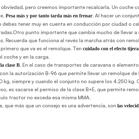
obviedad, pero creemos importante recalcarla. Un coche c
ue.
. Al hacer un conju
Pesa más y por tanto tarda más en frenar
e debes tener muy en cuenta en conducción por ciudad o cal
radas.Otro punto importante que cambia mucho de llevar a
s. Recuerda que funciona al revés la marcha atrás con remo
 primero que va es el remolque. Ten
cuidado con el efecto tijera
 coche y en la carga.
. En el caso de transportes de caravana o elemento
la clase B
 con la autorización B-96 que permite llevar un remolque d
0 kg, siempre y cuando el conjunto no supere los 4.250 kg. 
o, es sacarse el permiso de la clase B+E, que permite remo
culo tractor no exceda esa misma MMA.
e, que más que un consejo es una advertencia, son
las veloci