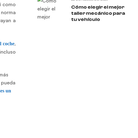
sí como
Cómo elegir el mejor
a norma
taller mecánico para
tu vehículo
vayan a
,
l coche
incluso
 más
e pueda
jes un