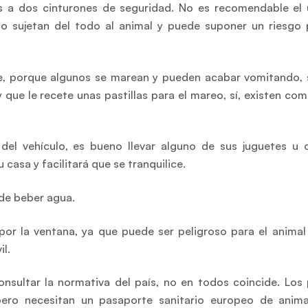
es a dos cinturones de seguridad. No es recomendable el
no sujetan del todo al animal y puede suponer un riesgo 
je, porque algunos se marean y pueden acabar vomitando, s
y que le recete unas pastillas para el mareo, sí, existen com
el vehículo, es bueno llevar alguno de sus juguetes u 
casa y facilitará que se tranquilice.
de beber agua.
 por la ventana, ya que puede ser peligroso para el animal
l.
onsultar la normativa del país, no en todos coincide. Los 
pero necesitan un pasaporte sanitario europeo de anim