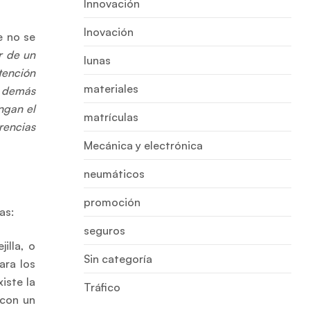
Innovación
Inovación
e no se
r de un
lunas
tención
materiales
s demás
ngan el
matrículas
rencias
Mecánica y electrónica
neumáticos
promoción
as:
seguros
illa, o
Sin categoría
ara los
iste la
Tráfico
 con un