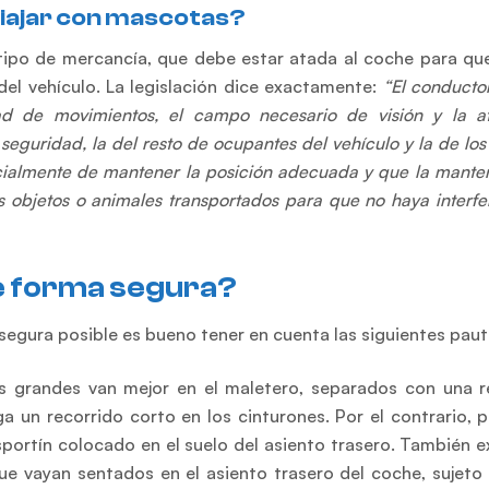
viajar con mascotas?
 tipo de mercancía, que debe estar atada al coche para qu
del vehículo. La legislación dice exactamente:
“El conducto
ad de movimientos, el campo necesario de visión y la a
eguridad, la del resto de ocupantes del vehículo y la de lo
pecialmente de mantener la posición adecuada y que la mante
s objetos o animales transportados para que no haya interfe
e forma segura?
 segura posible es bueno tener en cuenta las siguientes paut
grandes van mejor en el maletero, separados con una rej
a un recorrido corto en los cinturones. Por el contrario, p
ortín colocado en el suelo del asiento trasero. También ex
e vayan sentados en el asiento trasero del coche, sujeto