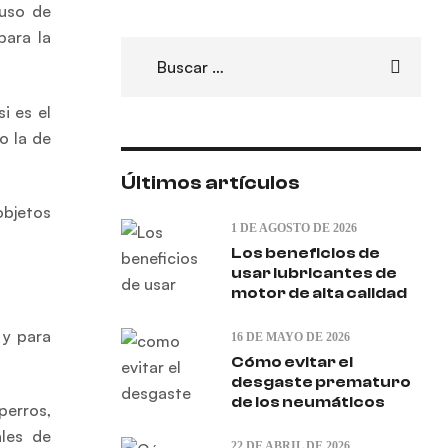
 uso de
para la
i es el
o la de
Últimos artículos
objetos
1 DE AGOSTO DE 2026
Los beneficios de
usar lubricantes de
motor de alta calidad
 y para
16 DE MAYO DE 2026
Cómo evitar el
desgaste prematuro
de los neumáticos
perros,
ales de
22 DE ABRIL DE 2026