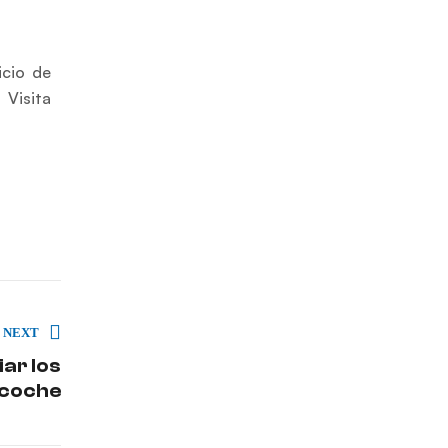
icio de
 Visita
NEXT
ar los
 coche